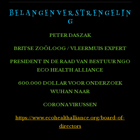
B E L A N G E N V E R S T R E N G E L I N
G
PETER DASZAK
BRITSE ZOÖLOOG /
VLEERMUIS EXPERT
PRESIDENT IN DE RAAD VAN BESTUUR NGO
ECO HEALTH ALLIANCE
600.000 DOLLAR
VOOR ONDERZOEK
WUHAN NAAR
CORONA VIRUSSEN
https://www.ecohealthalliance.org/board-of-
directors