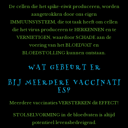
De cellen die het spike-eiwit produceren, worden
aangetrokken d
oor ons eigen
IMMUUNSYSTEEM, die tot taak heeft
o
m cellen
die het virus produceren te HERKENNEN en te
VERNIETIGEN, w
aardoor SCHADE aan de
voering van het BLOEDVAT en
BLOEDSTOLLING kunnen ontstaan.
W A T G E B E U R T E R
B I J M E E R D E R E V A C C I N A T I
E S ?
Meerdere vaccinaties VERSTERKEN dit EFFECT!
STOLSELVORMING in de bloedvaten is altijd
potentieel levensbedreigend.