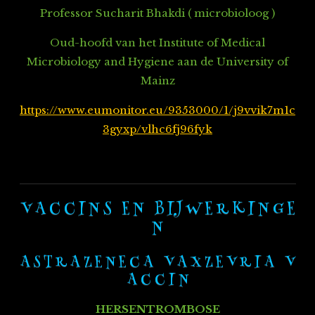
Professor Sucharit Bhakdi ( microbioloog )
Oud-hoofd van het Institute of Medical
Microbiology and Hygiene aan de University of
Mainz
https://www.eumonitor.eu/9353000/1/j9vvik7m1c
3gyxp/vlhc6fj96fyk
V A C C I N S E N B IJ W E R K I N G E
N
A S T R A Z E N E C A V A X Z E V R I A V
A C C I N
HERSENTROMBOSE