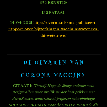
974 ERNSTIG
132 FATAAL
14-04-2021
https://overnu.nl/ema-publiceert-
rapport-over-bijwerkingen-vaccin-astrazeneca-
dit-weten-we/
D E G E V A R E N V A N
C O R O N A V A C C I N S !
CITAAT 1:
"Terwijl Hugo de Jonge ondanks vele
sterfgevallen weer vrolijk verder laat prikken met
AstraZeneca, waarschuwt professor microbiologie
SUCHARIT BHAKDI voor de GROTE RISICO'S die