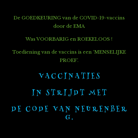
De GOEDKEURING van de COVID-19-vaccins
door de EMA
Was VOORBARIG en ROEKELOOS !
Toediening van de vaccins is een ‘MENSELIJKE
PROEF’.
V A C C I N A T I E S
I N S T R I J D T M E T
D E C O D E V A N N E U R E N B E R
G .