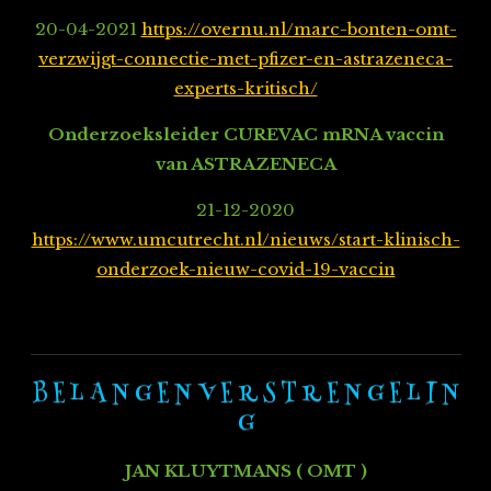
20-04-2021
https://overnu.nl/marc-bonten-omt-
verzwijgt-connectie-met-pfizer-en-astrazeneca-
experts-kritisch/
Onderzoeksleider CUREVAC mRNA vaccin
van ASTRAZENECA
21-12-2020
https://www.umcutrecht.nl/nieuws/start-klinisch-
onderzoek-nieuw-covid-19-vaccin
B E L A N G E N V E R S T R E N G E L I N
G
JAN KLUYTMANS ( OMT )