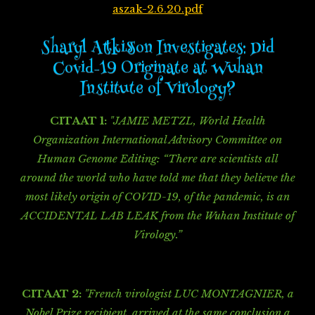
aszak-2.6.20.pdf
Sharyl Attkisson Investigates: Did
Covid-19 Originate at Wuhan
Institute of Virology?
CITAAT 1:
"JAMIE METZL, World Health
Organization International Advisory Committee on
Human Genome Editing: “There are scientists all
around the world who have told me that they believe the
most likely origin of COVID-19, of the pandemic, is an
ACCIDENTAL LAB LEAK from the Wuhan Institute of
Virology.”
CITAAT 2:
"
French virologist LUC MONTAGNIER, a
Nobel Prize recipient, arrived at the same conclusion a