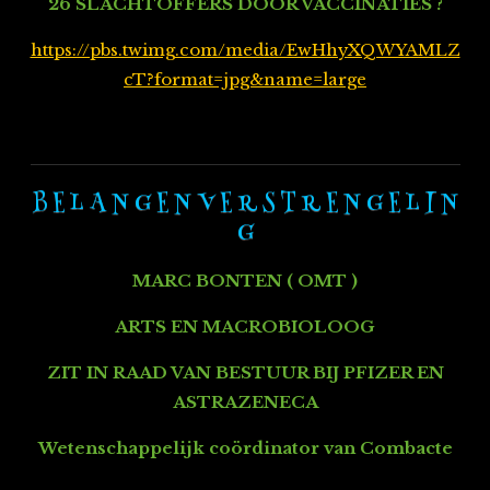
26 SLACHTOFFERS DOOR VACCINATIES ?
https://pbs.twimg.com/media/EwHhyXQWYAMLZ
cT?format=jpg&name=large
B E L A N G E N V E R S T R E N G E L I N
G
MARC BONTEN ( OMT )
ARTS EN MACROBIOLOOG
ZIT IN RAAD VAN BESTUUR BIJ PFIZER EN
ASTRAZENECA
Wetenschappelijk coördinator van Combacte