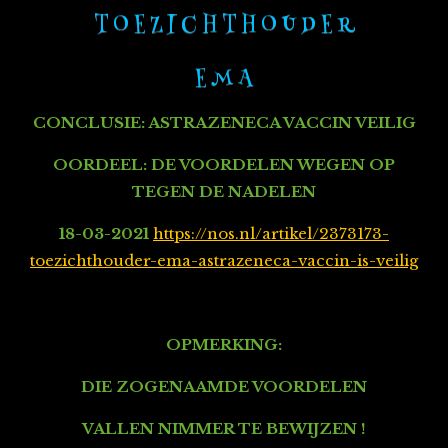
T O E Z I C H T H O U D E R
E M A
CONCLUSIE: ASTRAZENECA VACCIN VEILIG
OORDEEL: DE VOORDELEN WEGEN OP
TEGEN DE NADELEN
18-03-2021
https://nos.nl/artikel/2373173-
toezichthouder-ema-astrazeneca-vaccin-is-veilig
OPMERKING:
DIE ZOGENAAMDE VOORDELEN
VALLEN NIMMER TE BEWIJZEN !