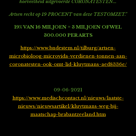
hoeveelheid uitgevoerde CORONATESTEN...
Artsen recht op 19 PROCENT van deze TESTOMZET."
19% VAN 16 MILJOEN = 3 MILJOEN OFWEL
300.000 PER ARTS
https://www.bndestem.nl/tilburg/artsen-
microbioloog-microvida-verdienen-tonnen-aan-
coronatesten-ook-omt-lid-kluytmans~aed8336e/
09-06-2021
https://www.medischcontact.nl/nieuws/laatste-
nieuws/nieuwsartikel/kluytmans-weg-bij-
maatschap-brabantzeeland.htm