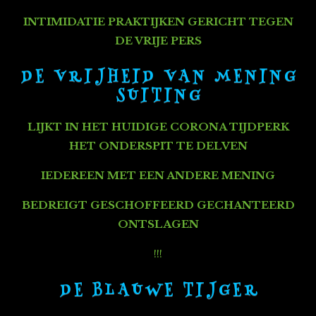
INTIMIDATIE PRAKTIJKEN GERICHT TEGEN
DE VRIJE PERS
D E V R I J H E I D V A N M E N I N G
S U I T I N G
LIJKT IN HET HUIDIGE CORONA TIJDPERK
HET ONDERSPIT TE DELVEN
IEDEREEN MET EEN ANDERE MENING
BEDREIGT GESCHOFFEERD GECHANTEERD
ONTSLAGEN
!!!
D E B L A U W E T I J G E R