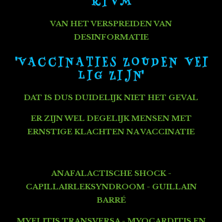
R I V M
VAN HET VERSPREIDEN VAN
DESINFORMATIE
"V A C C I N A T I E S Z O U D E N V E I
L I G Z I J N"
DAT IS DUS DUIDELIJK NIET HET GEVAL
ER ZIJN WEL DEGELIJK MENSEN MET
ERNSTIGE KLACHTEN NA VACCINATIE
ANAFALACTISCHE SHOCK -
CAPILLAIRLEKSYNDROOM - GUILLAIN
BARRÉ
MYELITIS TRANSVERSA - MYOCARDITIS EN