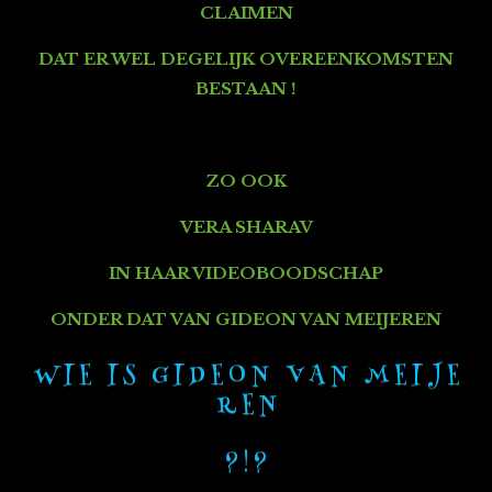
CLAIMEN
DAT ER WEL DEGELIJK
OVEREENKOMSTEN
BESTAAN !
ZO OOK
VERA SHARAV
IN HAAR VIDEOBOODSCHAP
ONDER DAT VAN GIDEON VAN MEIJEREN
W I E I S G I D E O N V A N M E I J E
R E N
? ! ?