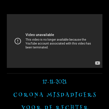
17-11-2021
C O R O N A M I S D A D I G E R S
V O O R D E R E C H T E R