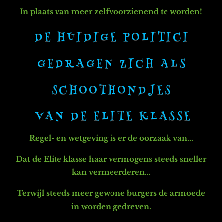
In plaats van meer zelfvoorzienend te worden!
D E H U I D I G E P O L I T I C I
G E D R A G E N Z I C H A L S
S C H O O T H O N D J E S
V A N D E E L I T E K L A S S E
Regel- en wetgeving is er de oorzaak van
...
Dat de Elite klasse haar vermogens steeds sneller
kan vermeerderen...
Terwijl steeds meer gewone burgers de armoede
in worden gedreven.