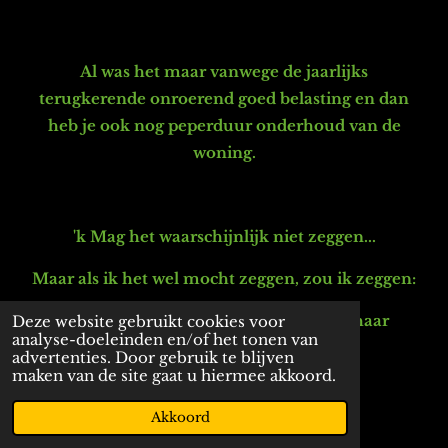
Al was het maar vanwege de jaarlijks
terugkerende onroerend goed belasting en dan
heb je ook nog peperduur onderhoud van de
woning.
'k Mag het waarschijnlijk niet zeggen...
Maar als ik het wel mocht zeggen, zou ik zeggen:
"Zonder die graaiende Elite klasse en haar
Deze website gebruikt cookies voor
analyse-doeleinden en/of het tonen van
politieke marionetten...
advertenties. Door gebruik te blijven
maken van de site gaat u hiermee akkoord.
Zou de wereld veel beter af zijn!"
Akkoord