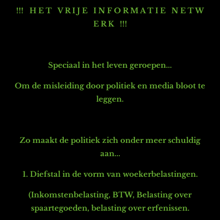
!!! H E T V R I J E I N F O R M A T I E N E T W
E R K !!!
Speciaal in het leven geroepen...
Om de misleiding door politiek en media bloot te
leggen.
Zo maakt de politiek zich onder meer schuldig
aan...
1. Diefstal in de vorm van woekerbelastingen.
(Inkomstenbelasting, BTW, Belasting over
spaartegoeden, belasting over erfenissen.