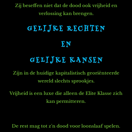
Zij beseffen niet dat de dood ook vrijheid en
verlossing kan brengen.
G E L I J K E R E C H T E N
E N
G E L I J K E K A N S E N
Zijn in de huidige kapitalistisch georiënteerde
wereld slechts sprookjes.
Vrijheid is een luxe die alleen de Elite Klasse zich
kan permitteren.
De rest mag tot z'n dood voor loonslaaf spelen.