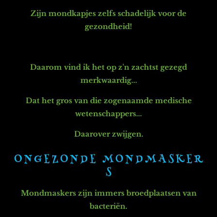
Zijn mondkapjes zelfs schadelijk voor de
gezondheid!
Daarom vind ik het op z'n zachtst gezegd
merkwaardig...
Dat het gros van die zogenaamde medische
wetenschappers...
Daarover zwijgen.
O N G E Z O N D E M O N D M A S K E R
S
Mondmaskers zijn immers broedplaatsen van
bacteriën.