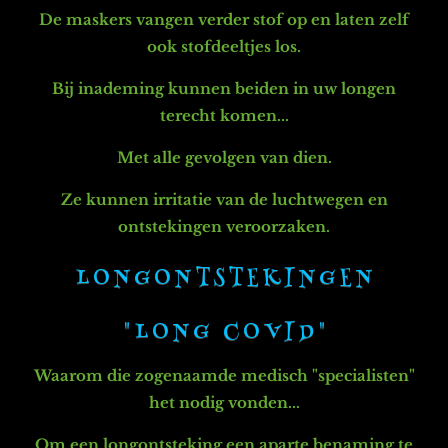
De maskers vangen verder stof op en laten zelf
ook stofdeeltjes los.
Bij inademing kunnen beiden in uw longen
terecht komen...
Met alle gevolgen van dien.
Ze kunnen i
rritatie van de luchtwegen en
o
n
tstekingen veroorzaken.
L O N G O N T S T E K I N G E N
" L O N G C O V I D "
Waarom die zogenaamde medisch "specialisten"
het nodig vonden...
Om een longontsteking een aparte benaming te