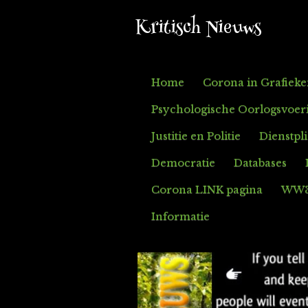
Ga
Kritisch Nieuws
direct
naar
de
Home
Corona in Grafiek
hoofdinhoud
Psychologische Oorlogsvoer
Justitie en Politie
Dienstpl
Democratie
Databases
Corona LINK pagina
WW
Informatie