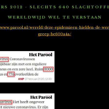
 R S 2 0 1 2 - S L E C H T S 6 4 0 S L A C H T O F F E
W E R E L D W I J D W E L T E V E R S T A A N
//www.parool.nl/wereld/deze-epidemieen-hielden-de-wer
greep~be600a4a/