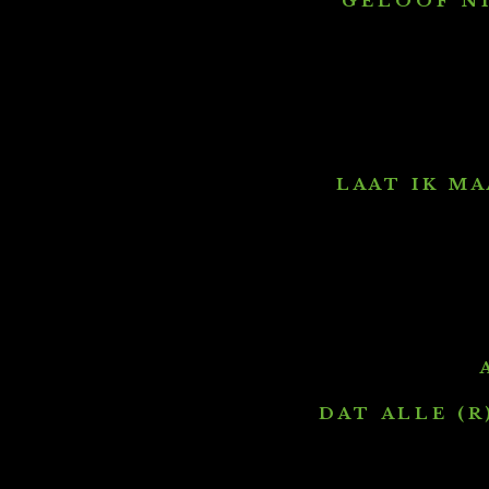
G E L O O F N I
L A A T I K M A
A
D A T A L L E ( R 