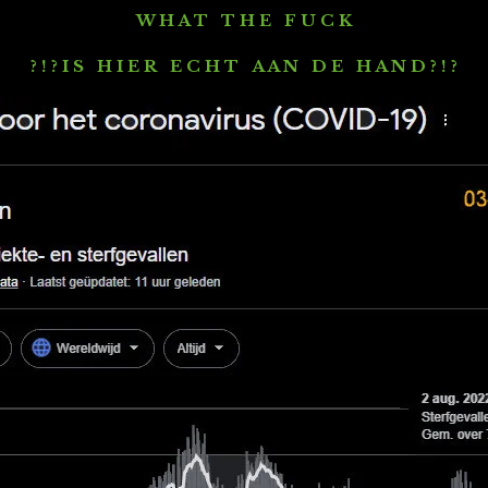
W H A T T H E F U C K
? ! ? I S H I E R E C H T A A N D E H A N D ? ! ?