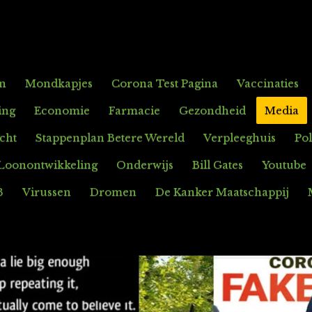
en
Mondkapjes
Corona Test Pagina
Vaccinaties
ing
Economie
Farmacie
Gezondheid
Media
icht
Stappenplan Betere Wereld
Verpleeghuis
Pol
Loonontwikkeling
Onderwijs
Bill Gates
Youtube
3
Virussen
Dromen
De Kanker Maatschappij