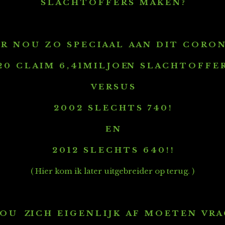
S L A C H T O F F E R S M A K E N ?
 R N O U Z O S P E C I A A L A A N D I T C O R O N A
2 0 C L A I M 6 , 4 1 M I L J O EN S L A C H T O F F E R 
V E R S U S
2 0 0 2 S L E C H T S 7 4 0 !
E N
2 0 1 2 S L E C H T S 6 4 0 ! !
( Hier kom ik later uitgebreider op terug. )
O U ZI C H E I G E N L I J K A F M O E T E N V R A 