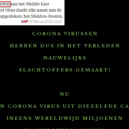
C O R O N A V I R U S S E N
H E B B E N D U S I N H E T V E R L E D E N
N A U W E L I J K S
S L A C H T O F F E R S G E M A A K T !
N U
N C O R O N A V I R U S U I T D I E Z E L F D E C A 
I N E E N S W E R E L D W I J D M I L J O E N E N