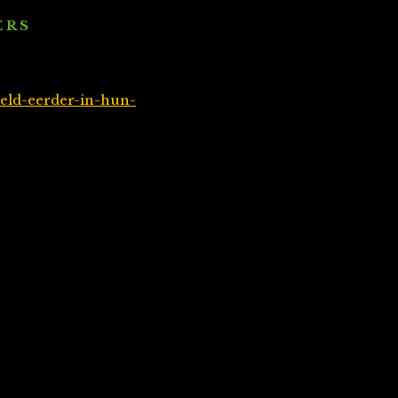
 R S
eld-eerder-in-hun-