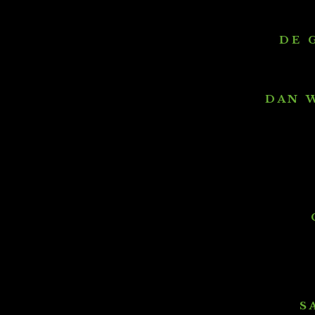
D E G
D A N W 
C
S 