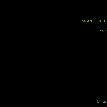
W A T I S E
2 0 
U Z 