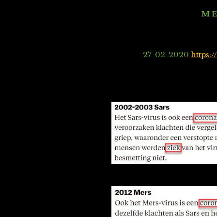
M E
27-02-2020
https: