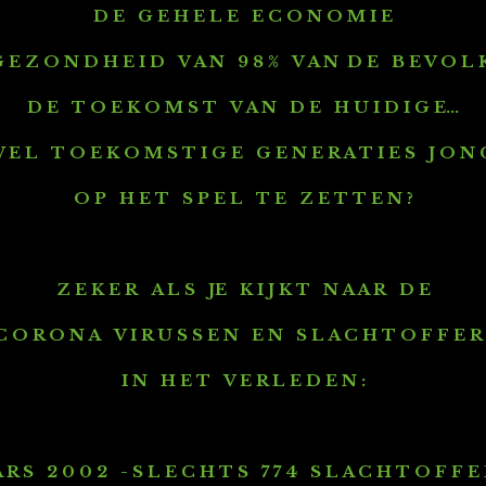
D E G E H E L E E C O N O M I E
 E Z O N D H E I D V A N 9 8 % V A N D E B E V O L K
D E T O E K O M S T V A N D E H U I D I G E...
E L T O E K O M S T I G E G E N E R A T I E S J O N 
O P H E T S P E L T E Z E T T E N ?
Z E K E R A L S JE K I J K T N A A R D E
 O R O N A V I R U S S E N E N S L A C H T O F F E R
I N H E T V E R L E D E N :
A R S 2 0 0 2 - S L E C H T S 7 7 4 S L A C H T O F F E 