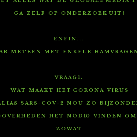
 E T A L L E S W A T D E G L O B A L E M E D I A P U
G A Z E L F O P O N D E R Z O E K U I T !
E N F I N . . .
 A R M E T E E N M E T E N K E L E H A M V R A G E N
V R A A G 1 .
W A T M A A K T H E T C O R O N A V I R U S
 L I A S S A R S - C O V - 2 N O U Z O B I JZ O N D E
) O V E R H E D E N H E T N O D IG V I N D E N O M D 
Z O W A T