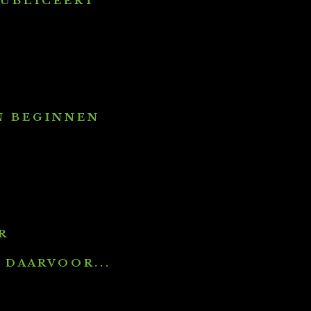
 B L I C E E R T
 B E G I N N E N
 R
A A R V O O R . . .